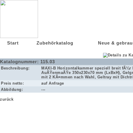
Start
Zubehörkatalog
Neue & gebrau
Katalognummer:
115.03
Beschreibung:
MAXI-B Horizontalkammer speziell breit fÃ¼r 
AuÃŸenmaÃŸe 350x230x70 mm (LxBxH), Gelgr
mit 2 KÃ¤mmen nach Wahl, Geltray mit Dichtr
Preis netto:
auf Anfrage
Abbildung:
---
zurück